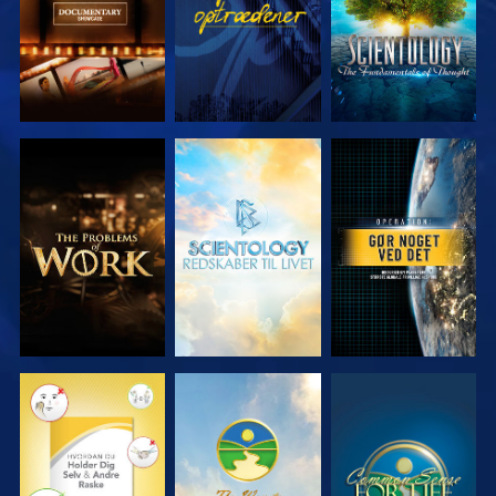
UDFORSK
UDFORSK
SE
SERIEN
SERIEN
SE
SE
SE