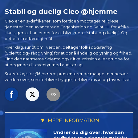
Stabil og duelig Cleo @hjemme
Cleo er en sydafrikaner, som for tiden modtager religiøse
tjenester i den
Avancerede Organisation og Saint Hill for Afrika
.
Hun siger, at hun er der for at blive mere ”stabil og duelig”. Og
det er et retfærdigt mål.
Hver dag, rundt om i verden, deltager folk i
auditering
(Scientology rådgivning) for at opnå åndelig oplysning og frihed.
Find den nærmeste Scientology Kirke, mission eller gruppe
for
at begynde dit eventyr med auditering.
Scientologister @hjemme
præsenterer de mange mennesker
verden over, som forbliver trygge, forbliver raske og trives i livet.
MERE INFORMATION
Undrer du dig over, hvordan