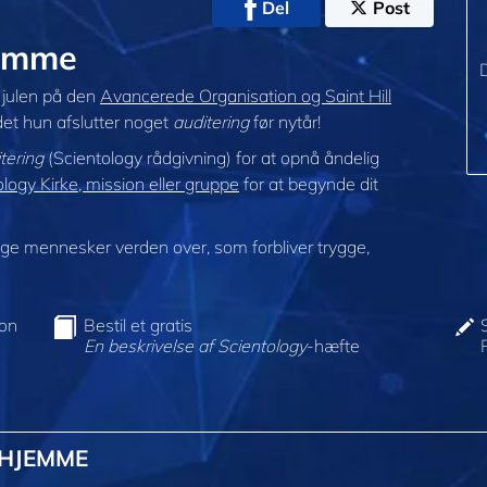
Del
Post
jemme
D
e julen på den
Avancerede Organisation og Saint Hill
det hun afslutter noget
auditering
før nytår!
tering
(Scientology rådgivning) for at opnå åndelig
ogy Kirke, mission eller gruppe
for at begynde dit
e mennesker verden over, som forbliver trygge,
ion
Bestil et gratis
En beskrivelse af Scientology
-hæfte
@HJEMME