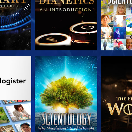
 SERIEN
SE
UDFORSK