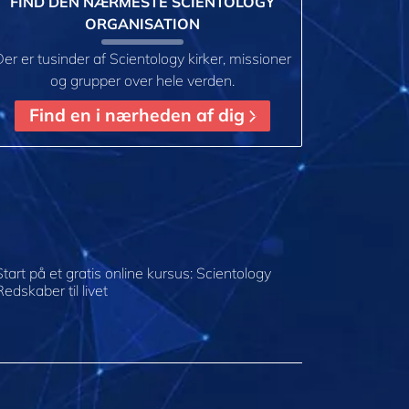
FIND DEN NÆRMESTE SCIENTOLOGY
ORGANISATION
er er tusinder af Scientology kirker, missioner
og grupper over hele verden.
Find en i nærheden af dig
Start på et gratis online kursus: Scientology
Redskaber til livet