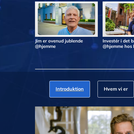
Jim er ovenud jublende
Investér i det 
@hjemme
@hjemme hos 
Introduktion
Hvem vi er