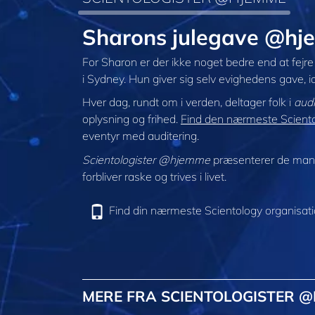
Sharons julegave @h
For Sharon er der ikke noget bedre end at fejr
i Sydney. Hun giver sig selv evighedens gave, i
Hver dag, rundt om i verden, deltager folk i
audi
oplysning og frihed.
Find den nærmeste Scientol
eventyr med auditering.
Scientologister @hjemme
præsenterer de mang
forbliver raske og trives i livet.
Find din nærmeste Scientology organisat
MERE FRA SCIENTOLOGISTER 