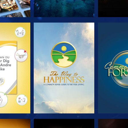
 SERIEN
SE
S