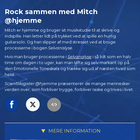
Rock sammen med Mitch
@hjemme
Mitch er hjemme og bruger sit musikstudie til at skrive og
indspille. Han letter lidt på trykket ved at spille en hurtig
guitarsolo. Og han slipper af med stresset ved at bruge
processerne i bogen
Selvanalyse
.
Hvis man bruger processerne i
Selvanalyse
i så lidt som en halv
time om dagen i to uger, kan man løfte sig selv markant op på
den Emotionelle Toneskala og trække sig ud af næsten hvad som
helst.
Scientologister @hjemme
præsenterer de mange mennesker
verden over, som forbliver trygge, forbliver raske og trives i livet.
MERE INFORMATION