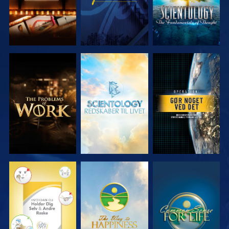
UDFORSK
UDFORSK
SE
SERIEN
SERIEN
SE
SE
SE