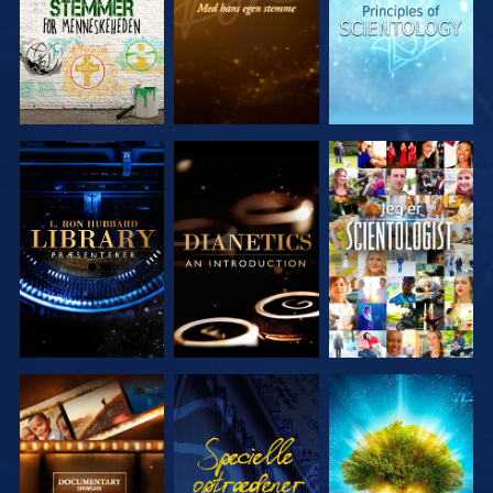
UDFORSK
UDFORSK
SE
SERIEN
SERIEN
UDFORSK
SE
UDFORSK
SERIEN
SERIEN