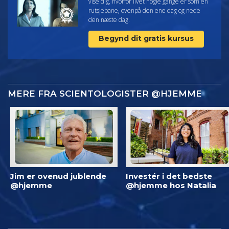
vise dig, hvorfor livet nogle gange er som en
rutsjebane, ovenpå den ene dag og nede
den næste dag.
Begynd dit gratis kursus
MERE FRA SCIENTOLOGISTER @HJEMME
Jim er ovenud jublende
Investér i det bedste
@hjemme
@hjemme hos Natalia