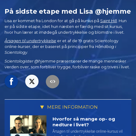
På sidste etape med Lisa @hjemme
Lisa er kommet fra London for at gå på kursus på
Saint Hill
. Hun
er på sidste etape, idet hun næsten er færdig med sit kursus,
hvor hun lærer at imødegå undertrykkelse og blomstre i livet.
Årsagen til undertrykkelse
er et af de 19 gratis Scientology
online-kurser, der er baseret på principper fra
Håndbog i
Scientology
.
Scientologister @hjemme
præsenterer de mange mennesker
verden over, som forbliver trygge, forbliver raske og trives i livet.
MERE INFORMATION
Hvorfor så mange op- og
nedture i livet?
Årsagen til undertrykkelse online-kursus vil