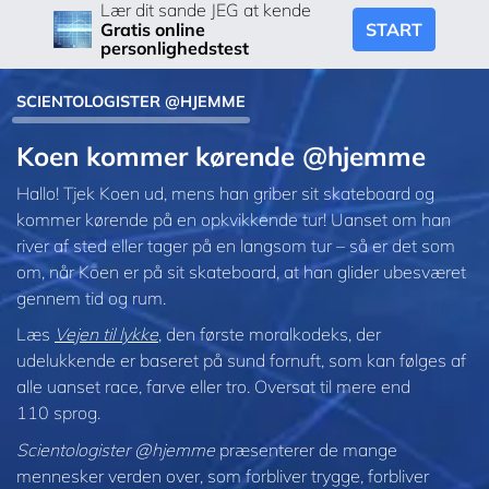
Lær dit sande JEG at kende
START
Gratis online
personlighedstest
SCIENTOLOGISTER @HJEMME
Koen kommer kørende @hjemme
Hallo! Tjek Koen ud, mens han griber sit skateboard og
kommer kørende på en opkvikkende tur! Uanset om han
river af sted eller tager på en langsom tur – så er det som
om, når Koen er på sit skateboard, at han glider ubesværet
gennem tid og rum.
Læs
Vejen til lykke
, den første moralkodeks, der
udelukkende er baseret på sund fornuft, som kan følges af
alle uanset race, farve eller tro. Oversat til mere end
110 sprog.
Scientologister @hjemme
præsenterer de mange
mennesker verden over, som forbliver trygge, forbliver