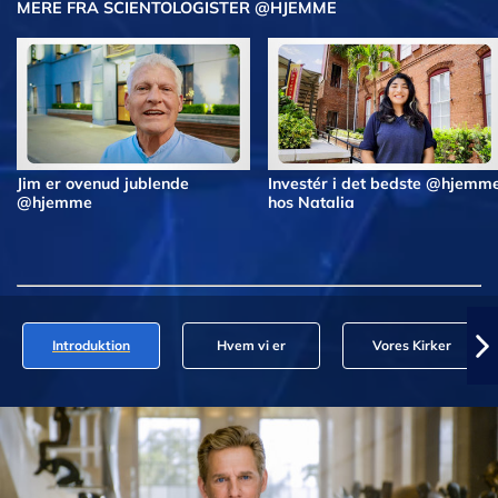
MERE FRA SCIENTOLOGISTER @HJEMME
Jim er ovenud jublende
Investér i det bedste @hjemm
@hjemme
hos Natalia
Introduktion
Hvem vi er
Vores Kirker