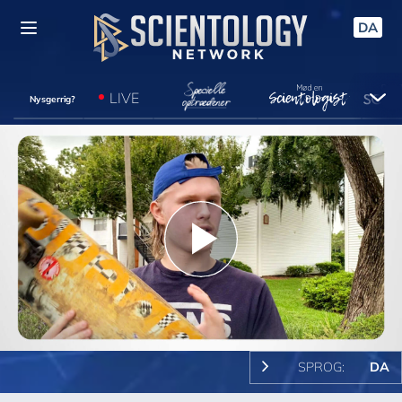
DA
LIVE
Nysgerrig?
Play
Video
SPROG:
DA