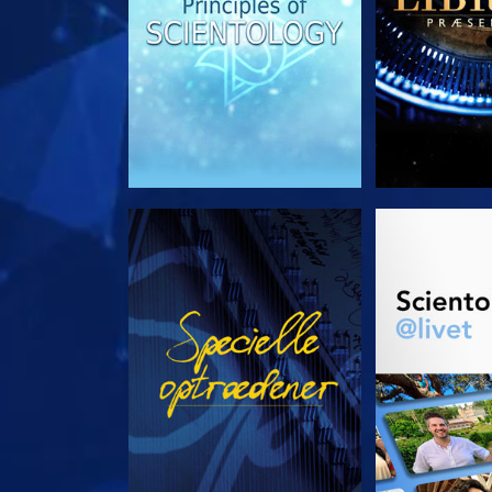
SE
UDFORSK