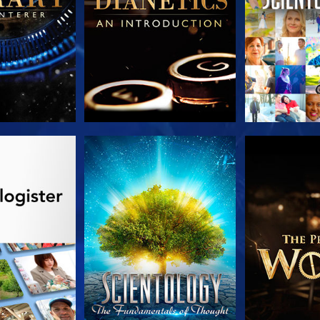
 SERIEN
SE
UDFORSK