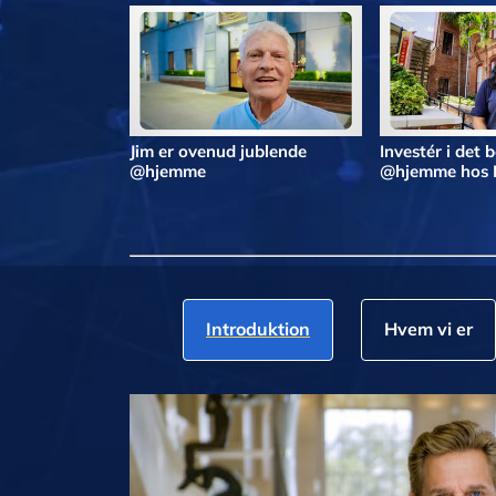
Jim er ovenud jublende
Investér i det 
@hjemme
@hjemme hos 
Introduktion
Hvem vi er