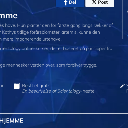
Del
Post
emme
s have. Hun planter den for første gang langs rækker af
r Kathys tidlige forårsblomster, artemis, kunne den
en mere imponerende urtehave.
cientology online-kurser, der er baseret på principper fra
e mennesker verden over, som forbliver trygge,
ion
Bestil et gratis
En beskrivelse af Scientology
-hæfte
@HJEMME