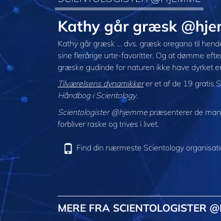
Kathy går græsk @hj
Kathy går græsk … dvs. græsk oregano til hende
sine flerårige urte-favoritter. Og at dømme efte
græske gudinde for naturen ikke have dyrket 
Tilværelsens dynamikker
er et af de 19 gratis S
Håndbog i Scientology
.
Scientologister @hjemme
præsenterer de mang
forbliver raske og trives i livet.
Find din nærmeste Scientology organisat
MERE FRA SCIENTOLOGISTER 