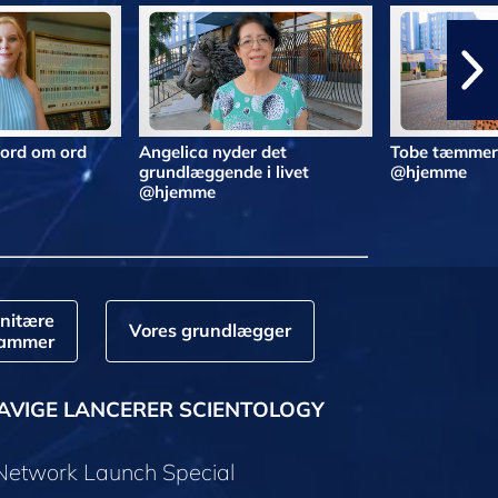
 ord om ord
Angelica nyder det
Tobe tæmmer 
grundlæggende i livet
@hjemme
@hjemme
nitære
Vores grundlægger
rammer
AVIGE LANCERER SCIENTOLOGY
 Network Launch Special