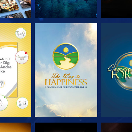
 SERIEN
SE
S