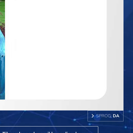
SPROG:
DA