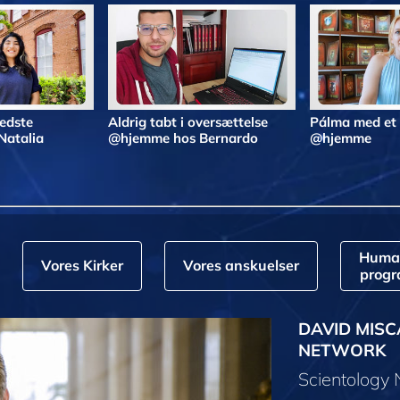
bedste
Aldrig tabt i oversættelse
Pálma med et
Natalia
@hjemme hos Bernardo
@hjemme
Huma
Vores Kirker
Vores anskuelser
prog
DAVID MISC
NETWORK
Scientology