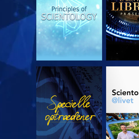
SE
UDFORSK