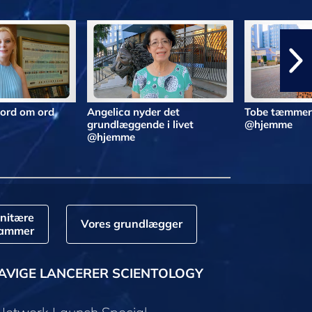
 ord om ord
Angelica nyder det
Tobe tæmmer 
grundlæggende i livet
@hjemme
@hjemme
nitære
Vores grundlægger
rammer
AVIGE LANCERER SCIENTOLOGY