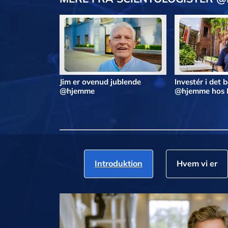
Jim er ovenud jublende
Investér i det 
@hjemme
@hjemme hos 
Introduktion
Hvem vi er