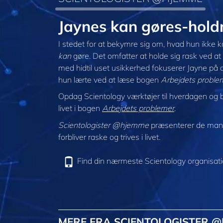
Jaynes kan gøres-hol
I stedet for at bekymre sig om, hvad hun ikke ka
kan
gøre. Det omfatter at holde sig rask ved a
med hidtil uset usikkerhed fokuserer Jayne på at
hun lærte ved at læse bogen
Arbejdets proble
Opdag Scientology værktøjer til hverdagen og ba
livet i bogen
Arbejdets problemer
.
Scientologister @hjemme
præsenterer de mang
forbliver raske og trives i livet.
Find din nærmeste Scientology organisat
MERE FRA SCIENTOLOGISTER 