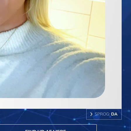
SPROG:
DA