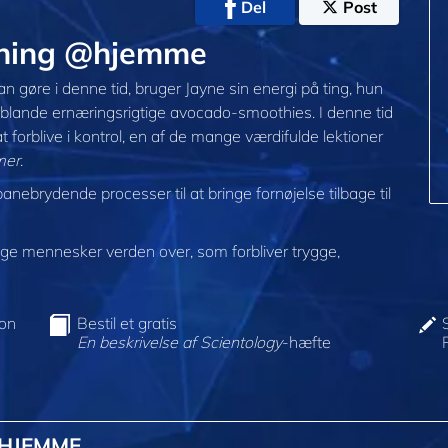
Del
Post
dning @hjemme
n gøre i denne tid, bruger Jayne sin energi på ting, hun
t blande ernæringsrigtige avocado-smoothies. I denne tid
 forblive i kontrol, en af de mange værdifulde lektioner
mer
.
nebrydende processer til at bringe fornøjelse tilbage til
e mennesker verden over, som forbliver trygge,
ion
Bestil et gratis
En beskrivelse af Scientology
-hæfte
@HJEMME