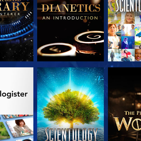
 SERIEN
SE
UDFORSK