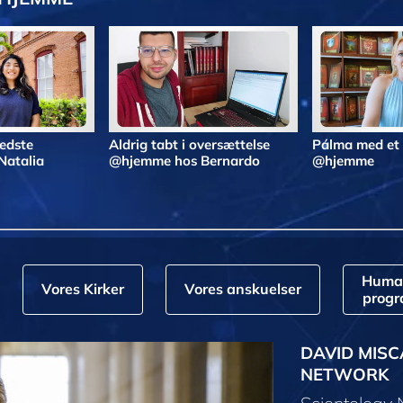
bedste
Aldrig tabt i oversættelse
Pálma med et
Natalia
@hjemme hos Bernardo
@hjemme
Huma
Vores Kirker
Vores anskuelser
prog
DAVID MISC
NETWORK