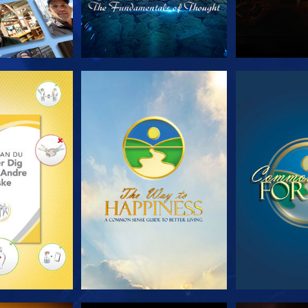
 SERIEN
SE
S