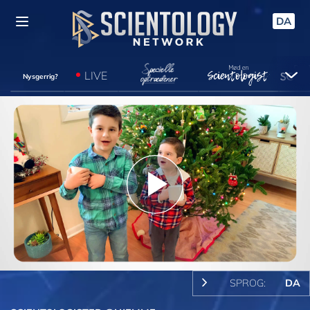
DA
LIVE
Nysgerrig?
Play
Video
SPROG:
DA