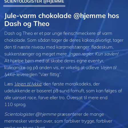
SCIENTOLOGISTER @HJEMME
Jule-varm chokolade @hjemme hos
Dash og Theo
Dash og Theo er et par unge feinschmeckere af varm
chokolade. Som sådan tager de deres kakao alvorligt, tager
den til næste niveau med karamelstænger, flødeskum,
sukkerstænger og meget mere.
Ingen regler. Kun savlen!
At hjælpe børn med at skabe deres egne eventyr,
kulinariske og på anden vis, er virkelig at udleve
Vejen til
lykke
-levereglen ”Vær flittig”.
Læs
Vejen til lykke
, den første moralkodeks, der
udelukkende er baseret på sund fornuft, som kan følges af
alle uanset race, farve eller tro. Oversat til mere end
110 sprog.
Scientologister @hjemme
præsenterer de mange
mennesker verden over, som forbliver trygge, forbliver
raske og trives i livet.