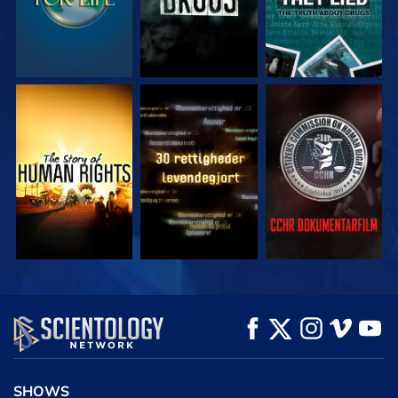
SE
SE
SE
SE
SE
UDFORSK SERIEN
SHOWS