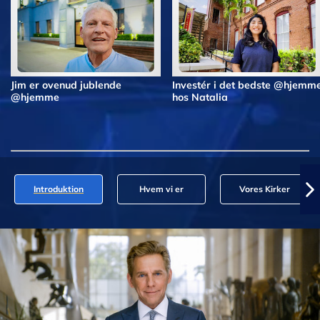
Jim er ovenud jublende
Investér i det bedste @hjemm
@hjemme
hos Natalia
Introduktion
Hvem vi er
Vores Kirker