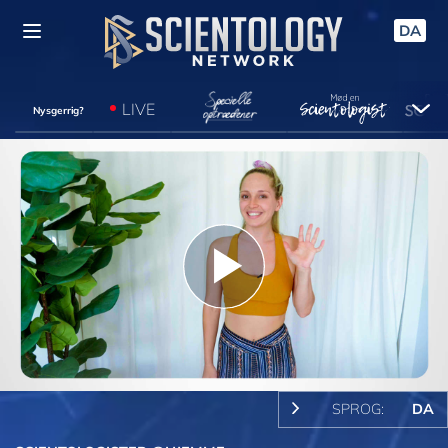
DA
LIVE
Nysgerrig?
Play
Video
SPROG:
DA