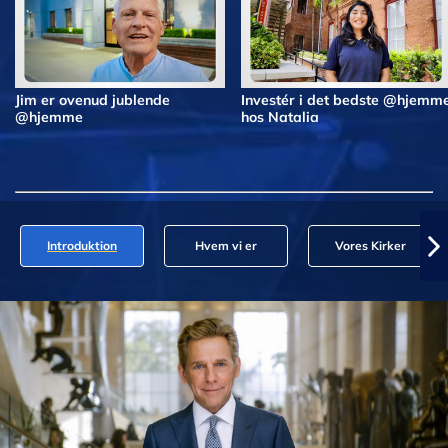
Jim er ovenud jublende
Investér i det bedste @hjemm
@hjemme
hos Natalia
Introduktion
Hvem vi er
Vores Kirker