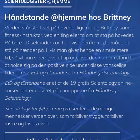
SCIENTOLOGISTER @HJEMME
Håndstande @hjemme hos Brittney
Verden står stort set på hovedet lige nu, og Brittney, som er
fitness-instruktør, ved en ting eller to om at stå på hovedet.
På bare 10 sekunder kan hun vise den korrekte måde at
stå på hænder på. Hvis man giver hende en smule mere
tid, så vil hun videregive et tip om, hvordan hun er i stand til
at holde sig på den positive side under disse vanskelige
tider – med
Etik og tilstandene
fra
Håndbog i Scientology
.
Etik og tilstandene
er et af de 19 gratis Scientology online-
kurser, der er baseret på principperne fra
Håndbog i
Scientology
.
Scientologister @hjemme
præsenterer de mange
mennesker verden over, som forbliver trygge, forbliver
raske og trives i livet.