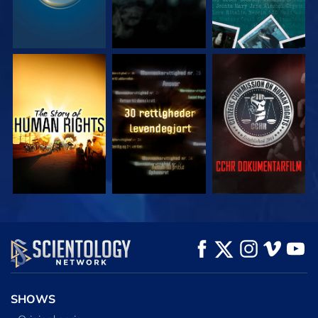
SE
SE
SE
SE
SE
UDFORSK SERIEN
SHOWS