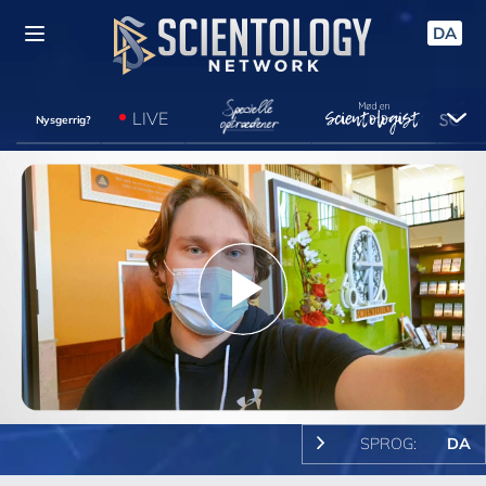
DA
LIVE
Nysgerrig?
Play
Video
SPROG:
DA