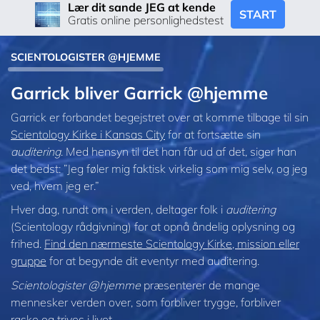
Lær dit sande JEG at kende
START
Gratis online personlighedstest
SCIENTOLOGISTER @HJEMME
Garrick bliver Garrick @hjemme
Garrick er forbandet begejstret over at komme tilbage til sin
Scientology Kirke i Kansas City
for at fortsætte sin
auditering
. Med hensyn til det han får ud af det, siger han
det bedst: ”Jeg føler mig faktisk virkelig som mig selv, og jeg
ved, hvem jeg er.”
Hver dag, rundt om i verden, deltager folk i
auditering
(Scientology rådgivning) for at opnå åndelig oplysning og
frihed.
Find den nærmeste Scientology Kirke, mission eller
gruppe
for at begynde dit eventyr med auditering.
Scientologister @hjemme
præsenterer de mange
mennesker verden over, som forbliver trygge, forbliver
raske og trives i livet.