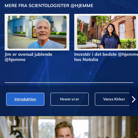
MERE FRA SCIENTOLOGISTER @HJEMME
Jim er ovenud jublende
Investér i det bedste @hjemm
@hjemme
hos Natalia
Introduktion
Hvem vi er
Vores Kirker