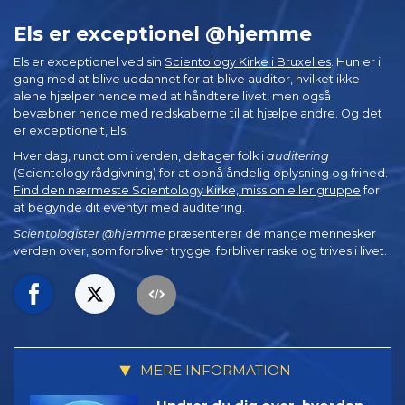
Els er exceptionel @hjemme
Els er exceptionel ved sin
Scientology Kirke i Bruxelles
. Hun er i
gang med at blive uddannet for at blive auditor, hvilket ikke
alene hjælper hende med at håndtere livet, men også
bevæbner hende med redskaberne til at hjælpe andre. Og det
er exceptionelt, Els!
Hver dag, rundt om i verden, deltager folk i
auditering
(Scientology rådgivning) for at opnå åndelig oplysning og frihed.
Find den nærmeste Scientology Kirke, mission eller gruppe
for
at begynde dit eventyr med auditering.
Scientologister @hjemme
præsenterer de mange mennesker
verden over, som forbliver trygge, forbliver raske og trives i livet.
MERE INFORMATION