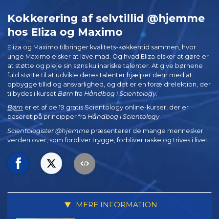
Kokkerering af selvtillid @hjemme
hos Eliza og Maximo
Eliza og Maximo tilbringer kvalitets-køkkentid sammen, hvor
unge Maximo elsker at lave mad. Og hvad Eliza elsker at gøre er
at støtte og pleje sin søns kulinariske talenter. At give børnene
fuld støtte til at udvikle deres talenter hjælper dem med at
opbygge tillid og ansvarlighed, og det er en forældrelektion, der
tilbydes i kurset
Børn
fra
Håndbog i Scientology
.
Børn
er et af de 19 gratis Scientology online-kurser, der er
baseret på principper fra
Håndbog i Scientology
.
Scientologister @hjemme
præsenterer de mange mennesker
verden over, som forbliver trygge, forbliver raske og trives i livet.
MERE INFORMATION