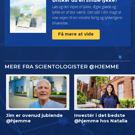
Ønsker du en smule lykke?
Læs og del
Vejen til lykke
. Ægte glæde og
lykke er af stor værdi. Det står i din magt at
vise vejen til en mindre farlig og lykkeligere
tilværelse.
Få mere at vide
MERE FRA SCIENTOLOGISTER @HJEMME
Jim er ovenud jublende
Investér i det bedste
@hjemme
@hjemme hos Natalia