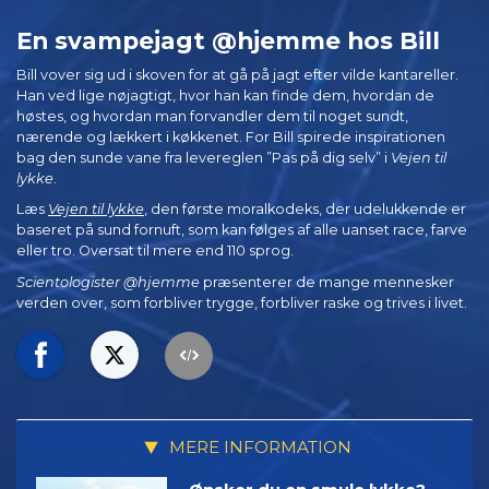
En svampejagt @hjemme hos Bill
Bill vover sig ud i skoven for at gå på jagt efter vilde kantareller.
Han ved lige nøjagtigt, hvor han kan finde dem, hvordan de
høstes, og hvordan man forvandler dem til noget sundt,
nærende og lækkert i køkkenet. For Bill spirede inspirationen
bag den sunde vane fra levereglen ”Pas på dig selv” i
Vejen til
lykke
.
Læs
Vejen til lykke
, den første moralkodeks, der udelukkende er
baseret på sund fornuft, som kan følges af alle uanset race, farve
eller tro. Oversat til mere end 110 sprog.
Scientologister @hjemme
præsenterer de mange mennesker
verden over, som forbliver trygge, forbliver raske og trives i livet.
MERE INFORMATION