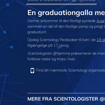
En graduationgalla m
Gennie ankommer til den festligt pyntede
Avanc
sammen en del af den festlige pomp og pragt t
graduation!
Opdag Scientology Redskaber til livet i de
19 gr
tilgængelige på 17 sprog.
Scientologister @hjemme
præsenterer de mang
forbliver raske og trives i livet.
Find din nærmeste Scientology organisat
MERE FRA SCIENTOLOGISTER 