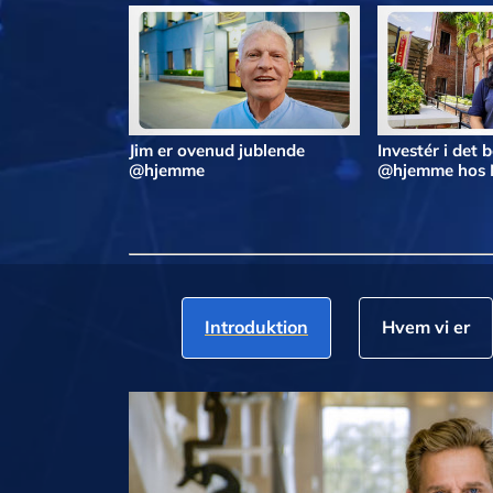
Jim er ovenud jublende
Investér i det 
@hjemme
@hjemme hos 
Introduktion
Hvem vi er