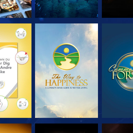
 SERIEN
SE
S