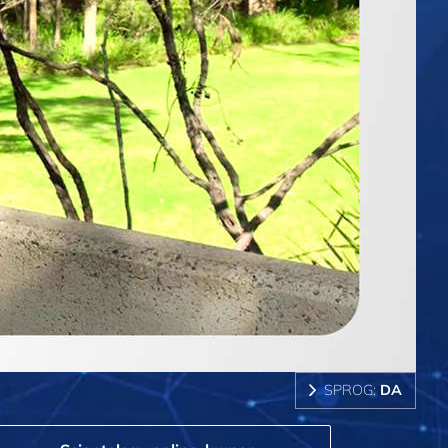
SPROG:
DA