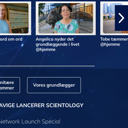
 ord om ord
Angelica nyder det
Tobe tæmmer 
grundlæggende i livet
@hjemme
@hjemme
nitære
Vores grundlægger
rammer
AVIGE LANCERER SCIENTOLOGY
 Network Launch Special