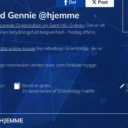
Del
Post
ed Gennie @hjemme
erede Organisation og Saint Hill i Sydney
. Det er alt
il en betydningsfuld begivenhed – fredag aftens
atis online-kurser
fra
Håndbog i Scientology
, der er
e mennesker verden over, som forbliver trygge,
ion
Bestil et gratis
En beskrivelse af Scientology
-hæfte
@HJEMME