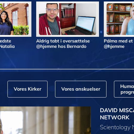
bedste
Aldrig tabt i oversættelse
Pálma med et
Natalia
@hjemme hos Bernardo
@hjemme
Huma
Vores Kirker
Vores anskuelser
prog
DAVID MISC
NETWORK
Scientology