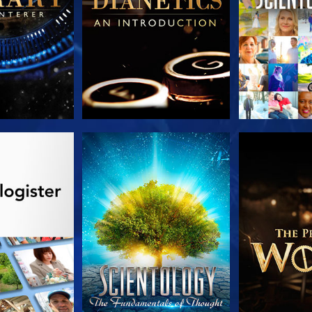
 SERIEN
SE
UDFORSK