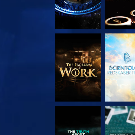
UDFORSK SERIEN
SE
SE
SE