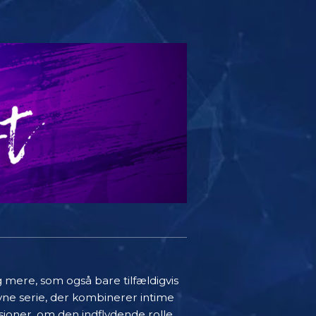
g mere, som også bare tilfældigvis
vne serie, der kombinerer intime
sioner, om den indflydende rolle