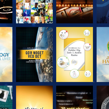
UDFORSK SERIEN
UDFORSK SERIEN
UDFO
SE
SE