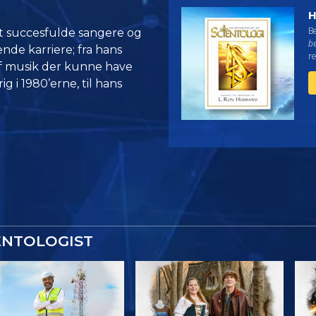
H
Be
t succesfulde sangere og
be
ende karriere; fra hans
re
 af musik der kunne have
g i 1980’erne, til hans
ENTOLOGIST