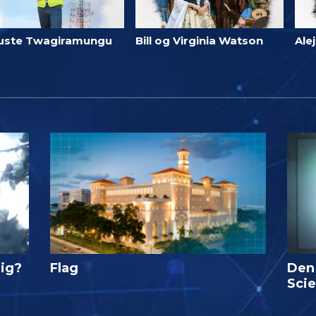
uste Twagiramungu
Bill og Virginia Watson
Ale
lig?
Flag
Den
Sci