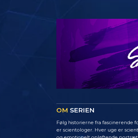
OM
SERIEN
Følg historierne fra fascinerende f
er scientologer. Hver uge er scie
og emotionelt opløftende portrætte