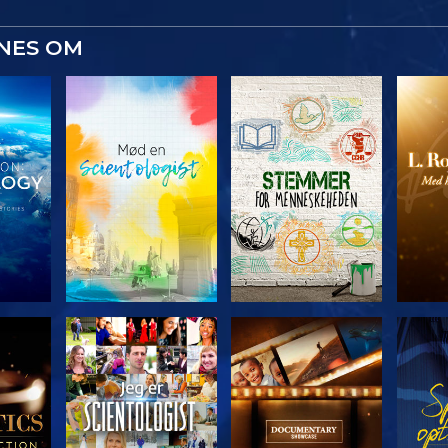
YNES OM
ERIEN
UDFORSK SERIEN
UDFORSK SERIEN
UDFO