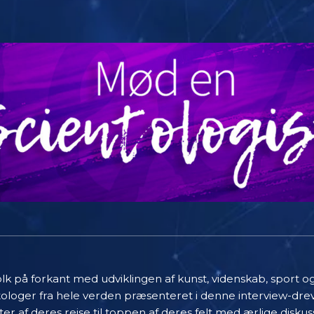
olk på forkant med udviklingen af kunst, videnskab, sport o
ntologer fra hele verden præsenteret i denne interview-dre
r af deres rejse til toppen af deres felt med ærlige diskus