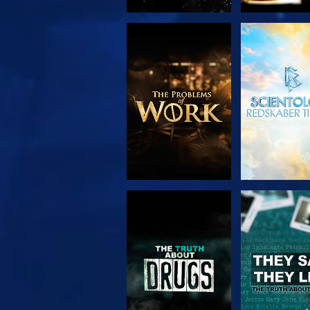
UDFORSK SERIEN
SE
SE
SE