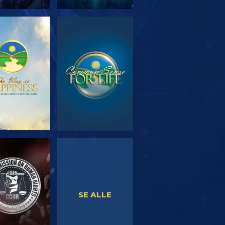
RSK SERIEN
SE
SE
SE
SE ALLE