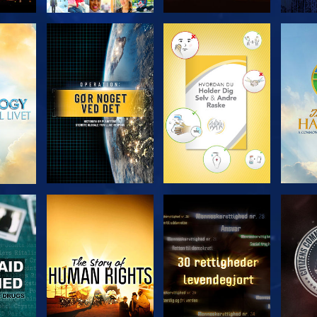
UDFORSK SERIEN
UDFORSK SERIEN
UDFO
SE
SE