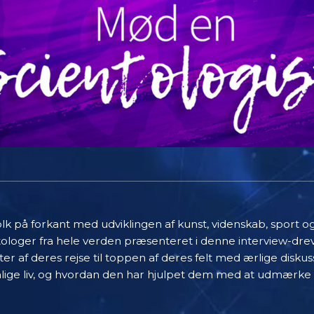
olk på forkant med udviklingen af kunst, videnskab, sport o
ntologer fra hele verden præsenteret i denne interview-dre
r af deres rejse til toppen af deres felt med ærlige diskus
nlige liv, og hvordan den har hjulpet dem med at udmærke s