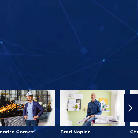
jandro Gomez
Brad Napier
Ch