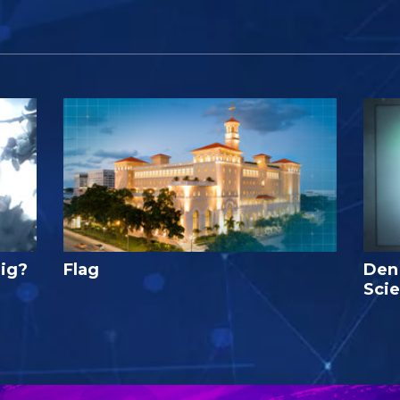
lig?
Flag
Den
Sci