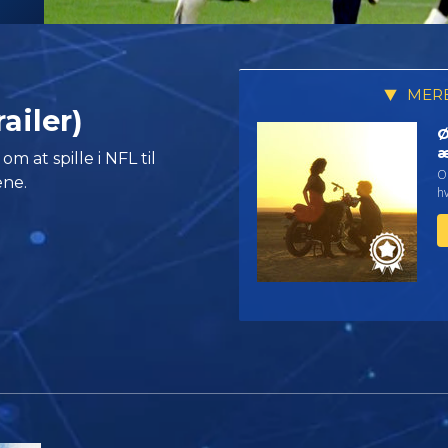
MERE
ailer)
Ø
æ
 at spille i NFL til
On
ene.
hv