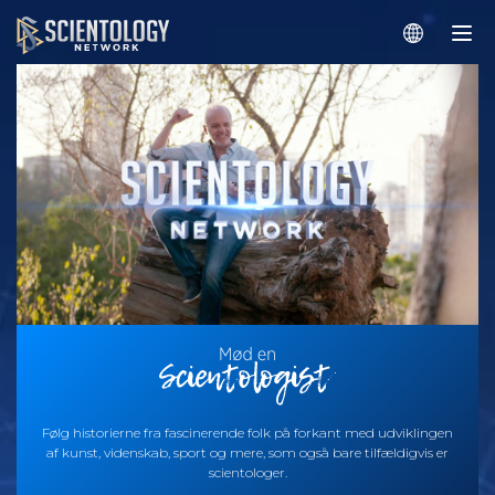
Følg historierne fra fascinerende folk på forkant med udviklingen
af kunst, videnskab, sport og mere, som også bare tilfældigvis er
scientologer.