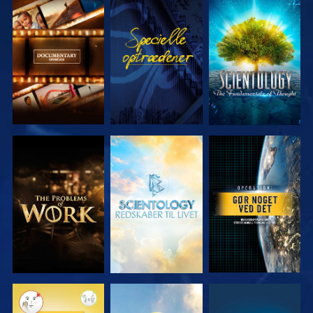
UDFORSK
SE
UDFORSK
SERIEN
SERIEN
UDFORSK
UDFORSK
SE
SERIEN
SERIEN