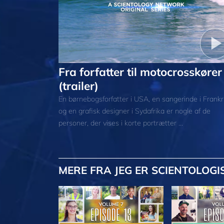
Fra forfatter til motocrosskører
(trailer)
En børnebogsforfatter i USA, en sangerinde i Frankr
og en grafisk designer i Sydafrika er nogle af de
personer, der vises i korte portrætter ...
MERE
FRA JEG ER SCIENTOLOGI