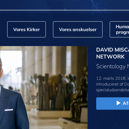
Huma
Vores Kirker
Vores anskuelser
prog
DAVID MISC
NETWORK
Scientology
12. marts 2018, l
introduceret af D
specialudsendelse
Af