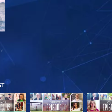
ig
ST