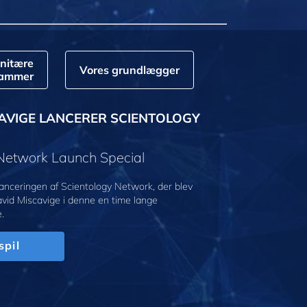
nitære
Vores grundlægger
rammer
AVIGE LANCERER SCIENTOLOGY
 Network Launch Special
anceringen af Scientology Network, der blev
avid Miscavige i denne en time lange
.
spil