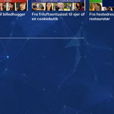
il billedhugger
Fra friluftsentusiast til ejer af
Fra hestedress
en cookiebutik
restauratør