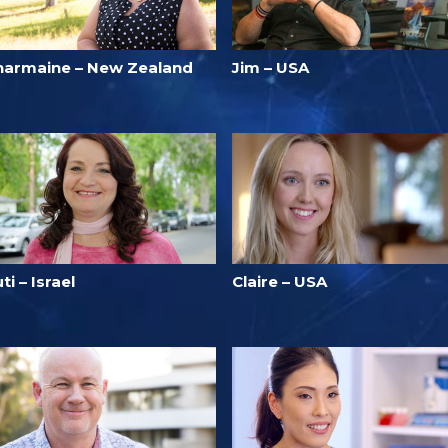
harmaine – New Zealand
Jim – USA
ti – Israel
Claire – USA