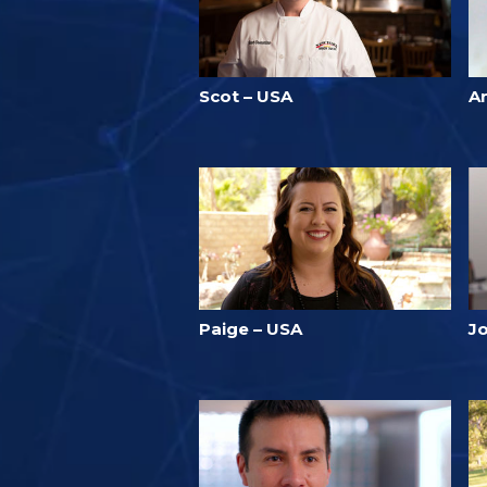
Scot – USA
A
Paige – USA
J