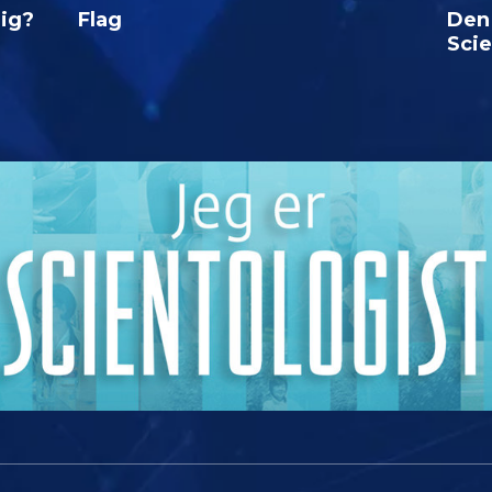
lig?
Flag
Den
Sci