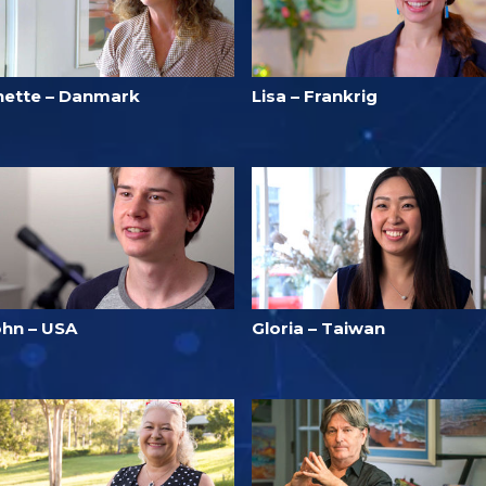
nette – Danmark
Lisa – Frankrig
ohn – USA
Gloria – Taiwan