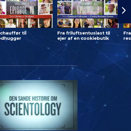
chauffør til
Fra friluftsentusiast til
Fra
ledhugger
ejer af en cookiebutik
res