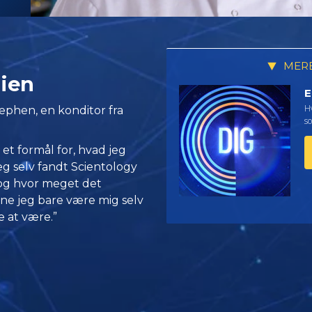
MERE
lien
E
Hv
ephen, en konditor fra
so
 et formål for, hvad jeg
eg selv fandt Scientology
 og hvor meget det
ne jeg bare være mig selv
e at være.”