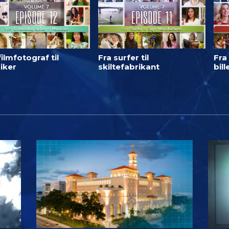
filmfotograf til
Fra surfer til
Fra 
iker
skiltefabrikant
bil