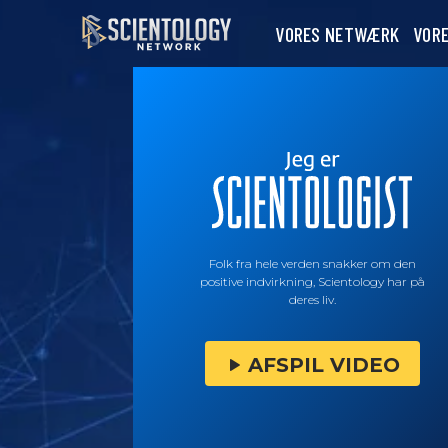
VORES NETWÆRK
VOR
Folk fra hele verden snakker om den
positive indvirkning, Scientology har på
deres liv.
AFSPIL VIDEO