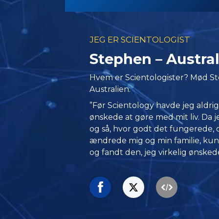
JEG ER SCIENTOLOGIST
Stephen – Austra
Hvem er Scientologister? Mød St
Australien.
”Før Scientology havde jeg aldrig
ønskede at gøre med mit liv. Da j
og så, hvor godt det fungerede,
ændrede mig og min familie, kun
og fandt den, jeg virkelig ønsked