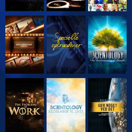
UDFORSK
SE
UDFORSK
SERIEN
SERIEN
UDFORSK
UDFORSK
SE
SERIEN
SERIEN