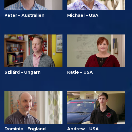
Peter – Australien
Michael – USA
Szilárd – Ungarn
Katie – USA
Dominic – England
Andrew – USA