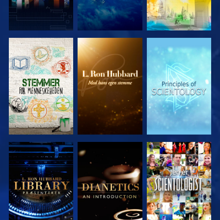
UDFORSK
UDFORSK
UDFORSK
SERIEN
SERIEN
SERIEN
UDFORSK
UDFORSK
SE
SERIEN
SERIEN