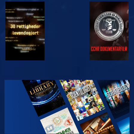
SE
SE
SE
SE
UDFORSK
SERIEN