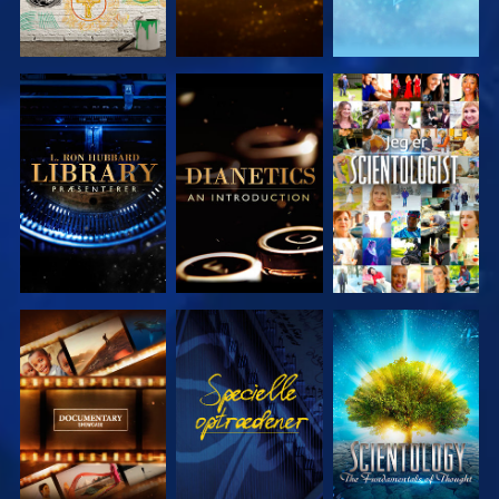
UDFORSK
UDFORSK
SE
SERIEN
SERIEN
UDFORSK
SE
UDFORSK
SERIEN
SERIEN