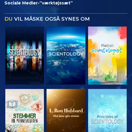
Sociale Medier-”værktøjssæt”
DU
VIL MÅSKE OGSÅ SYNES OM
UDFORSK
UDFORSK
UDFORSK
SERIEN
SERIEN
SERIEN