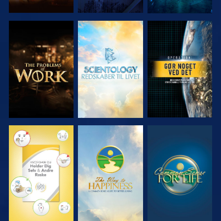
UDFORSK
UDFORSK
SE
SERIEN
SERIEN
SE
SE
SE