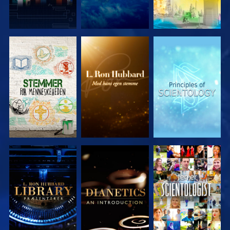
UDFORSK
UDFORSK
UDFORSK
SERIEN
SERIEN
SERIEN
UDFORSK
UDFORSK
SE
SERIEN
SERIEN