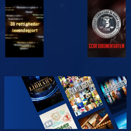
SE
SE
SE
SE
UDFORSK
SERIEN