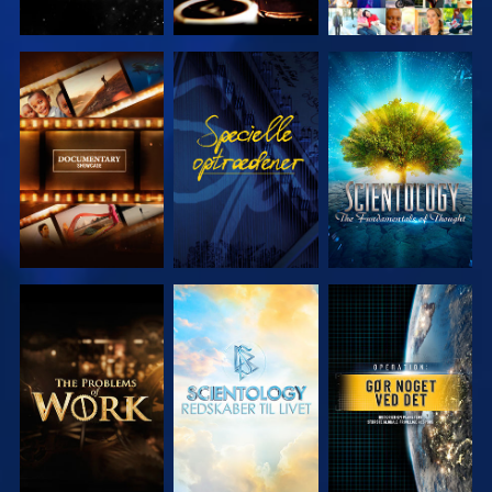
UDFORSK
SE
UDFORSK
SERIEN
SERIEN
UDFORSK
UDFORSK
SE
SERIEN
SERIEN