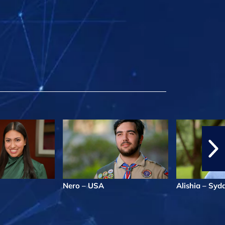
Nero – USA
Alishia – Syd