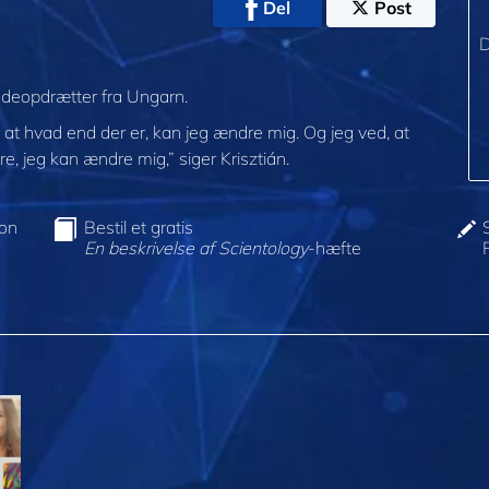
Del
Post
D
ndeopdrætter fra Ungarn.
, at hvad end der er, kan jeg ændre mig. Og jeg ved, at
dre, jeg kan ændre mig,” siger Krisztián.
ion
Bestil et gratis
En beskrivelse af Scientology
-hæfte