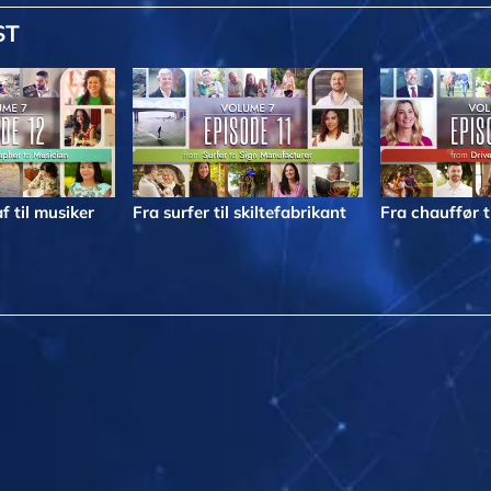
ST
f til musiker
Fra surfer til skiltefabrikant
Fra chauffør t