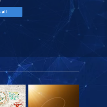
.
spil