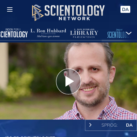
DA
Play
Video
SPROG:
DA