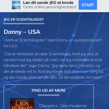
Lær dit sande JEG at kende
START
Gratis online personlighedstest
JEG ER SCIENTOLOGIST
Danny – USA
Hvem er Scientologister? Mød Danny, en guitarproducent
fra USA.
”Det er fantastisk at være Scientologist, fordi jeg ved, at
uanset hvad jeg støder på i livet, har jeg redskaberne til at
håndtere det,” siger Danny. ”Jeg læste først
Dianetics
, og
det ændrede mit liv, fordi jeg havde ledt efter svar i lang tid,
og den havde stort set alle deri. Så det startede min rejse.”
FIND UD AF MERE
Dianetics: Den moderne