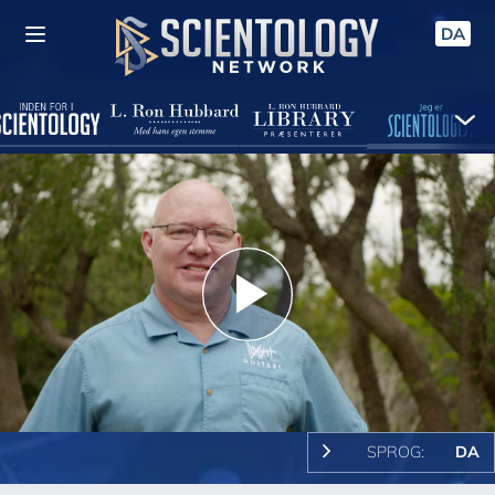
DA
Play
Video
SPROG:
DA