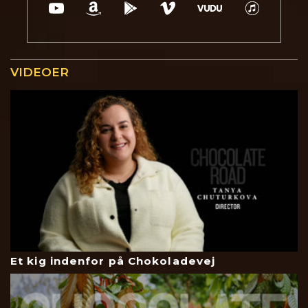
VIDEOER
Et kig indenfor på Chokoladevej