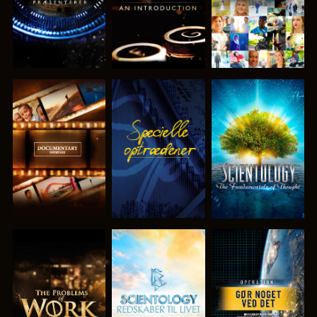
UDFORSK
SE
UDFORSK
SERIEN
SERIEN
UDFORSK
UDFORSK
SE
SERIEN
SERIEN