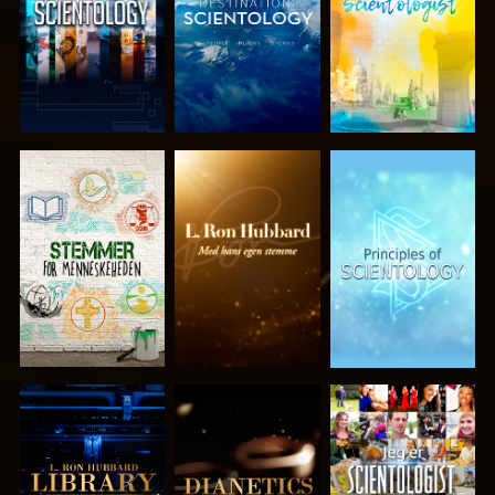
UDFORSK
UDFORSK
UDFORSK
SERIEN
SERIEN
SERIEN
UDFORSK
UDFORSK
SE
SERIEN
SERIEN