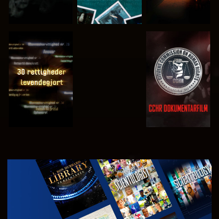
SE
SE
SE
SE
UDFORSK
SERIEN