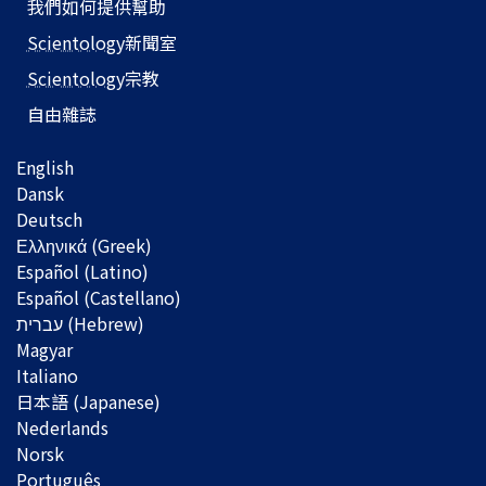
我們如何提供幫助
Scientology
新聞室
Scientology
宗教
自由雜誌
English
Dansk
Deutsch
Ελληνικά (Greek)
Español (Latino)
Español (Castellano)
Magyar
Italiano
日本語 (Japanese)
Nederlands
Norsk
Português