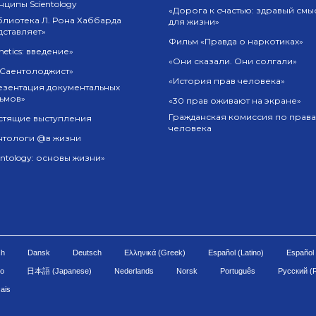
ципы Scientology
«Дорога к счастью: здравый смы
блиотека Л. Рона Хаббарда
для жизни»
дставляет»
Фильм «Правда о наркотиках»
netics: введение»
«Они сказали. Они солгали»
 Саентолоджист»
«История прав человека»
езентация документальных
ьмов»
«30 прав оживают на экране»
Гражданская комиссия по прав
стящие выступления
человека
нтологи @в жизни
entology: основы жизни»
sh
Dansk
Deutsch
Ελληνικά (Greek)
Español (Latino)
Español 
no
日本語 (Japanese)
Nederlands
Norsk
Português
Русский (
ais