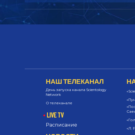
НАШ ТЕЛЕКАНАЛ
Н
День запуска канала Scientology
«Sci
Network
«Пун
О телеканале
«Поз
Сае
LIVE TV
«Гол
Расписание
«Л. 