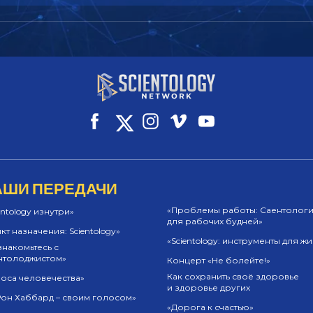
АШИ ПЕРЕДАЧИ
«Проблемы работы: Саентолог
entology изнутри»
для рабочих будней»
кт назначения: Scientology»
«Scientology: инструменты для ж
накомьтесь с
нтолоджистом»
Концерт «Не болейте!»
Как сохранить своё здоровье
оса человечества»
и здоровье других
Рон Хаббард – своим голосом»
«Дорога к счастью»