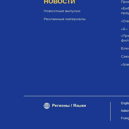
НОВОСТИ
Прин
«Би
Новостные выпуски
пре
Рекламные материалы
«Dia
«Я –
«Пр
фил
Бле
Сае
«Sci
Engli
Регионы / Языки
Italia
Franç