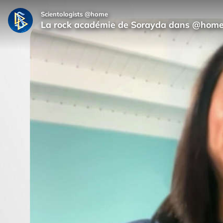
Scientologists @home
La rock académie de Sorayda dans @hom