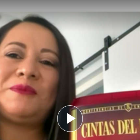
e
Play