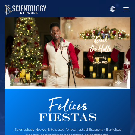
¡Scientology Network te desea felices fiestas! Escucha villancicos
clásicos interpretados por artistas galardonados.