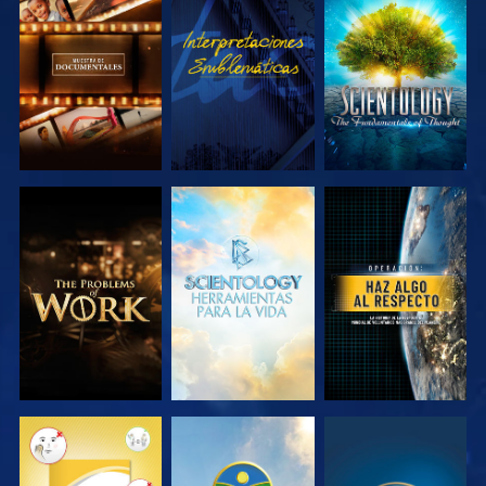
EXPLORA LAS
VE
EXPLORA LAS
SERIES
SERIES
EXPLORA LAS
EXPLORA LAS
VE
SERIES
SERIES
VE
VE
VE