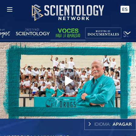
ES
Play
Video
IDIOMA:
APAGAR