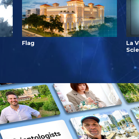
Flag
La V
Sci