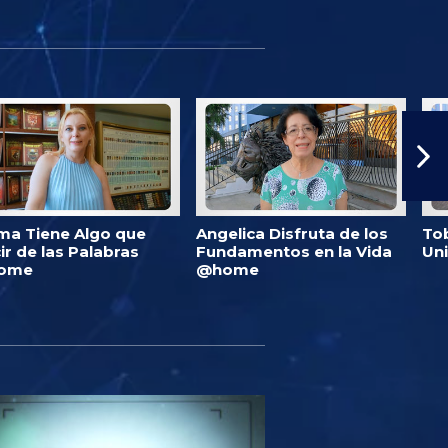
ma Tiene Algo que
Angelica Disfruta de los
Tob
ir de las Palabras
Fundamentos en la Vida
Un
ome
@home