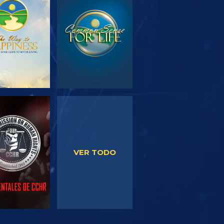
PLORA LAS
VE
SERIES
VE
VE
VER TODO