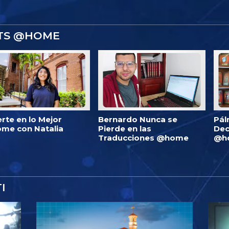
STS @HOME
erte en lo Mejor
Bernardo Nunca se
Pál
me con Natalia
Pierde en las
Dec
Traducciones @home
@h
I