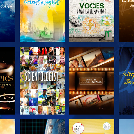
LAS
EXPLORA LAS
EXPLORA LAS
EX
S
SERIES
SERIES