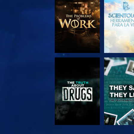
EXPLORA LAS
VE
SERIES
VE
VE