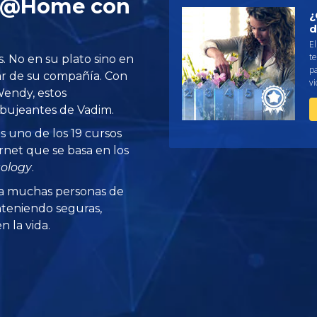
z @Home con
¿
d
El
te
. No en su plato sino en
pa
r de su compañía. Con
vi
endy, estos
bujeantes de Vadim.
s uno de los 19 cursos
rnet que se basa en los
tology
.
a muchas personas de
teniendo seguras,
 la vida.