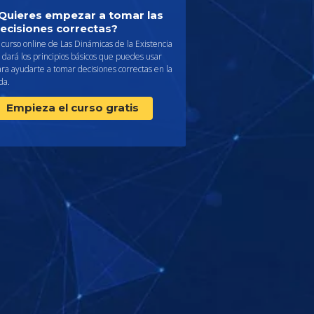
Quieres empezar a tomar las
ecisiones correctas?
 curso online de Las Dinámicas de la Existencia
 dará los principios básicos que puedes usar
ra ayudarte a tomar decisiones correctas en la
da.
Empieza el curso gratis