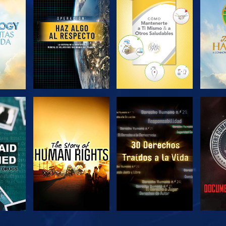
EXPLORA LAS
EXPLORA LAS
EX
SERIES
SERIES
VE
VE