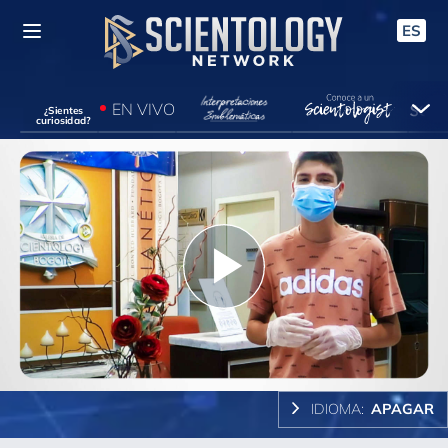
ES
EN VIVO
¿Sientes
curiosidad?
Play
Video
IDIOMA:
APAGAR