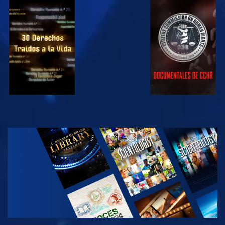
VE
VE
VE
VE
EXPLORA LAS
SERIES