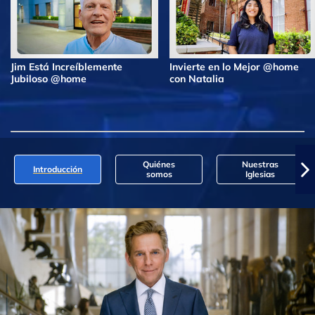
Jim Está Increíblemente
Invierte en lo Mejor @home
Jubiloso @home
con Natalia
Quiénes
Nuestras
Introducción
somos
Iglesias