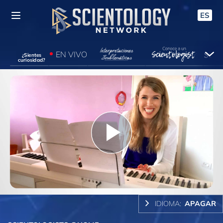
ES
EN VIVO
¿Sientes
curiosidad?
Play
Video
IDIOMA:
APAGAR