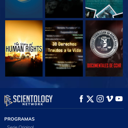
VE
VE
VE
VE
VE
EXPLORA LAS
SERIES
PROGRAMAS
Serie Original