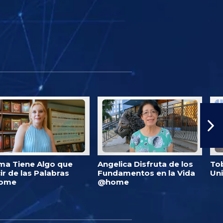
ma Tiene Algo que
Angelica Disfruta de los
Tob
ir de las Palabras
Fundamentos en la Vida
Un
ome
@home