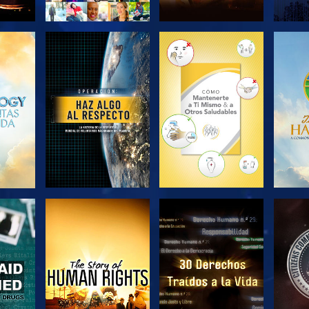
EXPLORA LAS
EXPLORA LAS
EX
SERIES
SERIES
VE
VE