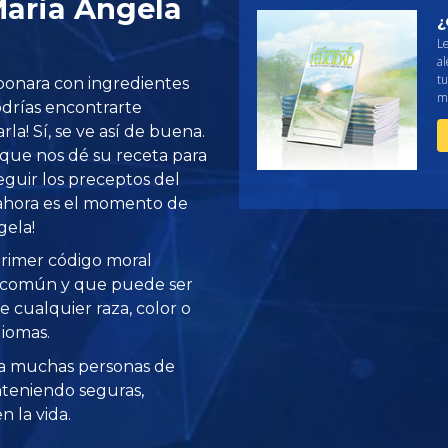
aria Angela
¿
L
al
tu
bonara con ingredientes
me
odrías encontrarte
rla! Sí, se ve así de buena.
que nos dé su receta para
seguir los preceptos del
Y ahora es el momento de
gela!
 primer código moral
o común y que puede ser
 cualquier raza, color o
diomas.
a muchas personas de
teniendo seguras,
 la vida.