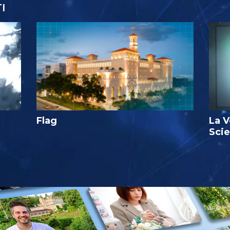
I
Flag
La V
Sci