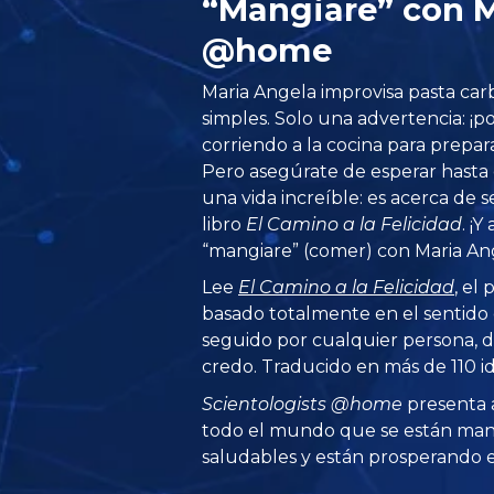
“Mangiare” con M
@home
Maria Angela improvisa pasta car
simples. Solo una advertencia: ¡p
corriendo a la cocina para prepara
Pero asegúrate de esperar hasta 
una vida increíble: es acerca de 
libro
El Camino a la Felicidad
. ¡
“mangiare” (comer) con Maria An
Lee
El Camino a la Felicidad
, el
basado totalmente en el sentid
seguido por cualquier persona, de
credo. Traducido en más de 110 i
Scientologists @home
presenta 
todo el mundo que se están man
saludables y están prosperando en