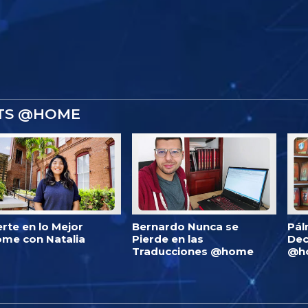
STS @HOME
erte en lo Mejor
Bernardo Nunca se
Pál
me con Natalia
Pierde en las
Dec
Traducciones @home
@h