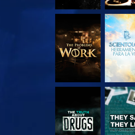
EXPLORA LAS
VE
SERIES
VE
VE