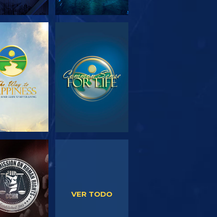
PLORA LAS
VE
SERIES
VE
VE
VER TODO