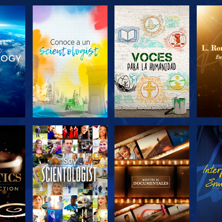
LAS
EXPLORA LAS
EXPLORA LAS
EX
S
SERIES
SERIES