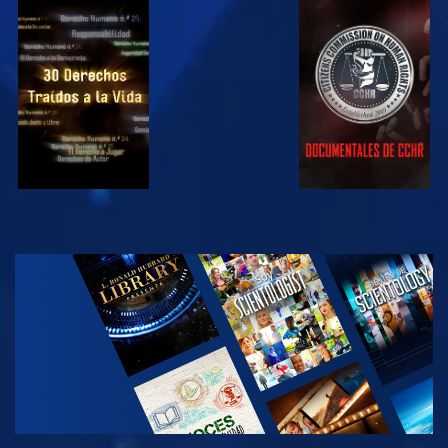
VE
VE
VE
VE
EXPLORA LAS
SERIES