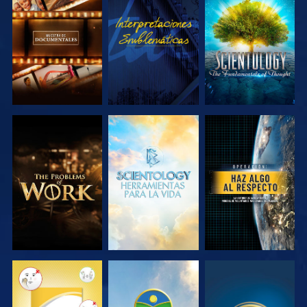
EXPLORA LAS
VE
EXPLORA LAS
SERIES
SERIES
EXPLORA LAS
EXPLORA LAS
VE
SERIES
SERIES
VE
VE
VE