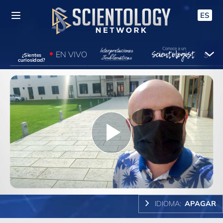
ES
EN VIVO
¿Sientes
curiosidad?
Play
Video
IDIOMA:
APAGAR