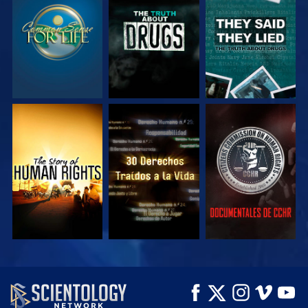
VE
VE
VE
VE
VE
VE
VE
VE
EXPLORA LAS
SERIES