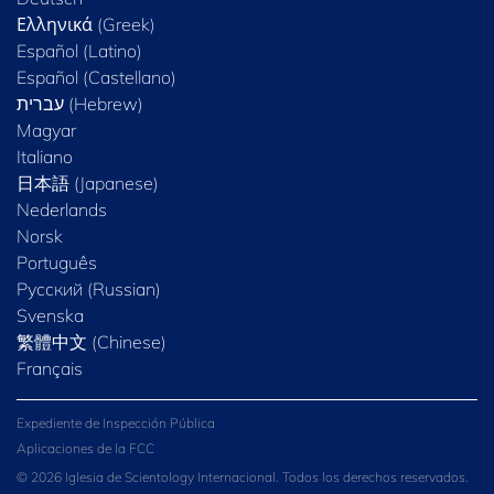
Ελληνικά (Greek)
Español (Latino)
Español (Castellano)
Magyar
Italiano
日本語 (Japanese)
Nederlands
Norsk
Português
Русский (Russian)
Svenska
繁體中文 (Chinese)
Français
Expediente de Inspección Pública
Aplicaciones de la FCC
© 2026 Iglesia de Scientology Internacional. Todos los derechos reservados.