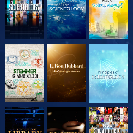
UDFORSK
UDFORSK
UDFORSK
SERIEN
SERIEN
SERIEN
UDFORSK
UDFORSK
SE
SERIEN
SERIEN