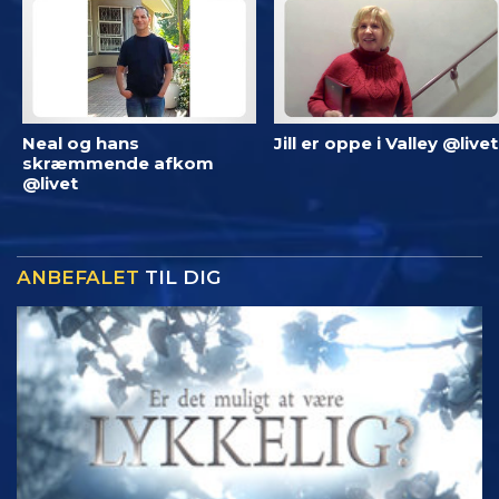
Neal og hans
Jill er oppe i Valley @livet
skræmmende afkom
@livet
ANBEFALET
TIL DIG