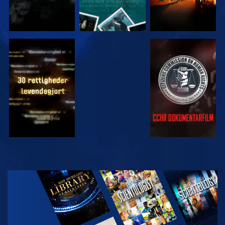
SE
SE
SE
SE
UDFORSK
SERIEN