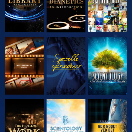
UDFORSK
SE
UDFORSK
SERIEN
SERIEN
UDFORSK
UDFORSK
SE
SERIEN
SERIEN