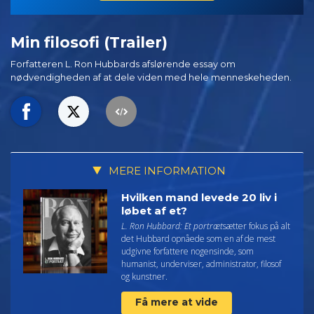
Min filosofi (Trailer)
Forfatteren L. Ron Hubbards afslørende essay om
nødvendigheden af at dele viden med hele menneskeheden.
MERE INFORMATION
Hvilken mand levede 20 liv i
løbet af et?
L. Ron Hubbard: Et portræt
sætter fokus på alt
det Hubbard opnåede som en af de mest
udgivne forfattere nogensinde, som
humanist, underviser, administrator, filosof
og kunstner.
Få mere at vide