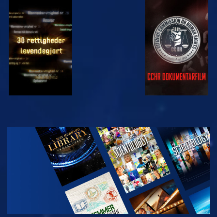
SE
SE
SE
SE
UDFORSK
SERIEN