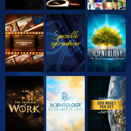
UDFORSK
SE
UDFORSK
SERIEN
SERIEN
UDFORSK
UDFORSK
SE
SERIEN
SERIEN