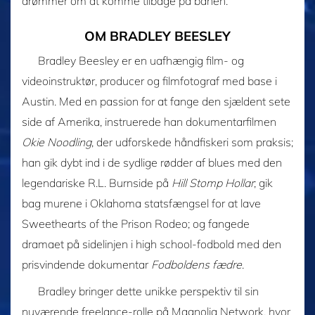
drømmer om at komme tilbage på banen.
OM BRADLEY BEESLEY
Bradley Beesley er en uafhængig film- og
videoinstruktør, producer og filmfotograf med base i
Austin. Med en passion for at fange den sjældent sete
side af Amerika, instruerede han dokumentarfilmen
Okie Noodling
, der udforskede håndfiskeri som praksis;
han gik dybt ind i de sydlige rødder af blues med den
legendariske R.L. Burnside på
Hill Stomp Hollar
; gik
bag murene i Oklahoma statsfængsel for at lave
Sweethearts of the Prison Rodeo; og fangede
dramaet på sidelinjen i high school-fodbold med den
prisvindende dokumentar
Fodboldens fædre
.
Bradley bringer dette unikke perspektiv til sin
nuværende freelance-rolle på Magnolia Network, hvor