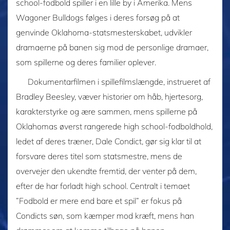
school-fodbold spiller i en lille by i Amerika. Mens
Wagoner Bulldogs følges i deres forsøg på at
genvinde Oklahoma-statsmesterskabet, udvikler
dramaerne på banen sig mod de personlige dramaer,
som spillerne og deres familier oplever.
Dokumentarfilmen i spillefilmslængde, instrueret af
Bradley Beesley, væver historier om håb, hjertesorg,
karakterstyrke og ære sammen, mens spillerne på
Oklahomas øverst rangerede high school-fodboldhold,
ledet af deres træner, Dale Condict, gør sig klar til at
forsvare deres titel som statsmestre, mens de
overvejer den ukendte fremtid, der venter på dem,
efter de har forladt high school. Centralt i temaet
”Fodbold er mere end bare et spil” er fokus på
Condicts søn, som kæmper mod kræft, mens han