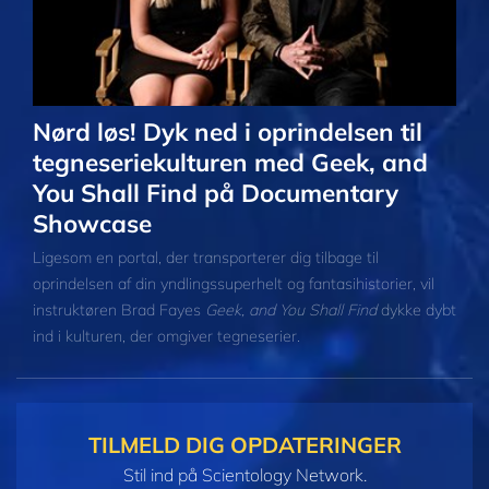
Nørd løs! Dyk ned i oprindelsen til
tegneseriekulturen med Geek, and
You Shall Find på Documentary
Showcase
Ligesom en portal, der transporterer dig tilbage til
oprindelsen af din yndlingssuperhelt og fantasihistorier, vil
instruktøren Brad Fayes
Geek, and You Shall Find
dykke dybt
ind i kulturen, der omgiver tegneserier.
TILMELD DIG OPDATERINGER
Stil ind på Scientology Network.