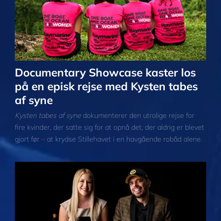
Documentary Showcase kaster los
på en episk rejse med Kysten tabes
af syne
Kysten tabes af syne
dokumenterer den utrolige rejse for
fire kvinder, der satte sig for at opnå det, der aldrig er blevet
gjort før – at krydse Stillehavet i en havgående robåd alene.