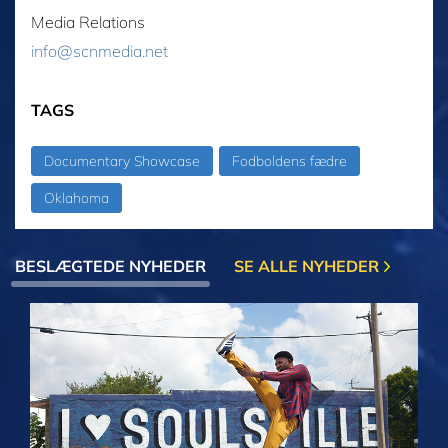
Media Relations
info@scnmedia.net
TAGS
Documentary Showcase
Fodboldens fædre
Oklahoma
BESLÆGTEDE NYHEDER
SE ALLE NYHEDER