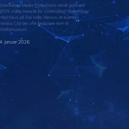
Scientology Media Productions vandt guld ved
2025 Viddy Awards for
Destination: Scientology
med fokus på Del Valle, Mexico, et kvarter i
Mexico City der ofte beskrives som et
friluftsmuseum.
4. januar 2026