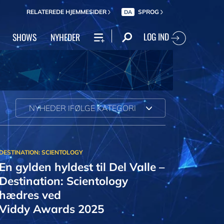
RELATEREDE HJEMMESIDER
SPROG
DA
LOG IND
SHOWS
NYHEDER
NYHEDER IFØLGE KATEGORI
En gylden hyldest til Del Valle –
Destination: Scientology
hædres ved
Viddy Awards 2025