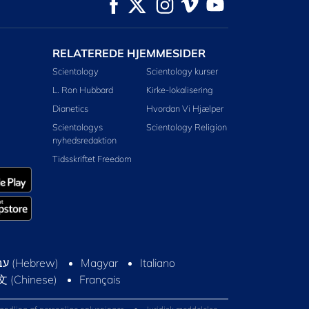
RELATEREDE HJEMMESIDER
Scientology
Scientology kurser
L. Ron Hubbard
Kirke-lokalisering
Dianetics
Hvordan Vi Hjælper
Scientologys
Scientology Religion
nyhedsredaktion
Tidsskriftet Freedom
Magyar
Italiano
(Chinese)
Français