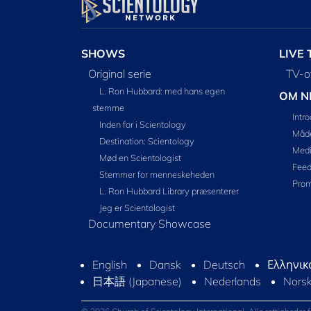
SHOWS
LIVE 
Original serie
TV-o
L. Ron Hubbard: med hans egen
OM N
stemme
Intr
Inden for i Scientology
Måde
Destination: Scientology
Medi
Mød en Scientologist
Fee
Stemmer for menneskeheden
Prom
L. Ron Hubbard Library præsenterer
Jeg er Scientologist
Documentary Showcase
English
Dansk
Deutsch
Ελληνικά
日本語 (Japanese)
Nederlands
Nors