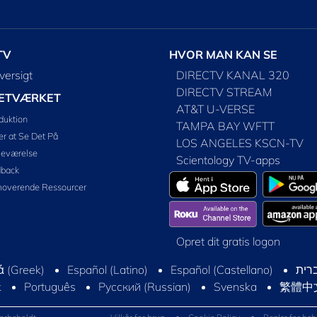
TV
HVOR MAN KAN SE
versigt
DIRECTV KANAL 320
DIRECTV STREAM
ETVÆRKET
AT&T U-VERSE
oduktion
TAMPA BAY WFTT
r at Se Det På
LOS ANGELES KSCN-TV
eværelse
Scientology TV-apps
dback
overende Ressourcer
Opret dit gratis logon
 (Greek)
Español (Latino)
Español (Castellano)
k
Português
Русский (Russian)
Svenska
繁體中文 