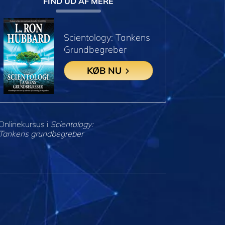
FIND UD AF MERE
Scientology: Tankens
Grundbegreber
KØB NU
Onlinekursus i
Scientology:
Tankens grundbegreber