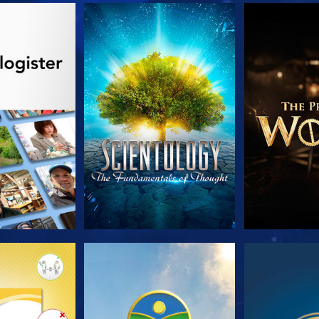
 SERIEN
SE
UDFORSK
 SERIEN
SE
S