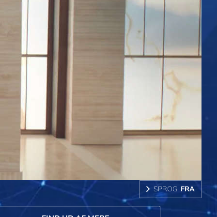
SPROG:
FRA