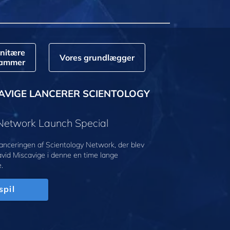
nitære
Vores grundlægger
rammer
AVIGE LANCERER SCIENTOLOGY
 Network Launch Special
anceringen af Scientology Network, der blev
avid Miscavige i denne en time lange
.
spil