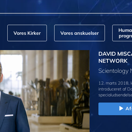
Huma
Vores Kirker
Vores anskuelser
prog
DAVID MISC
NETWORK
Scientology
12. marts 2018, l
introduceret af D
specialudsendelse
Af