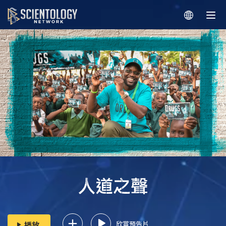
欣賞預告片
播放