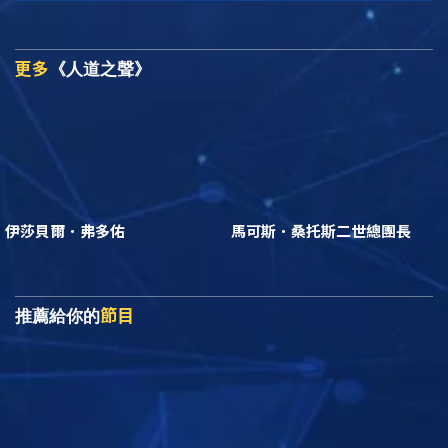
更多
《人道之聲》
伊莎貝爾．弗多佑
馬可斯．桑托斯二世總團長
節目
推薦給你的