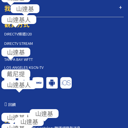
我們的節目
山達基
山達基人
觀賞方式
DIRECTV頻道320
DIRECTV STREAM
山達基
AT&T U-VERSE
TAMPA BAY WFTT
LOS ANGELES KSCN-TV
戴尼提
山達基人
回饋
山達基
山達基人
訂閱
山達基
在你的收件匣獲取
Scientology
聯播網最新消息