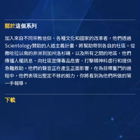
關於
這個系列
加入來自不同宗教信仰、各種文化和國家的改革者，他們透過
Scientology贊助的人道主義計畫，將幫助帶到各自的社區。從
撒哈拉以南的非洲到加州洛杉磯，以及所有之間的地區，他們
傳播人權訊息、向社區宣傳毒品危害、打擊精神科虐行和提供
急難救助。他們的聲音正在產生正面影響，在為目標奮鬥的過
程中，他們表現出堅定不移的毅力，你將看到為他們所做的第
一手報導。
下載