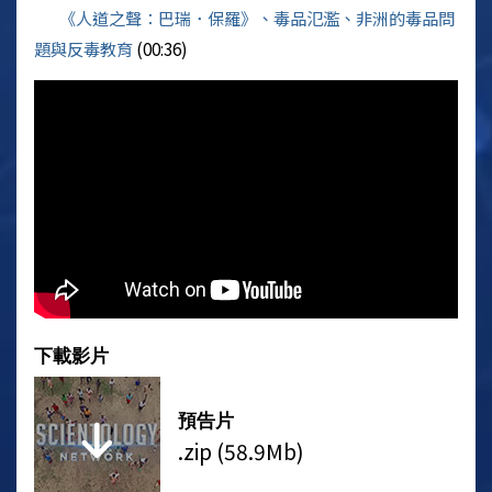
《人道之聲：巴瑞．保羅》、毒品氾濫、非洲的毒品問
題與反毒教育
(00:36)
下載影片
預告片
.zip (58.9Mb)