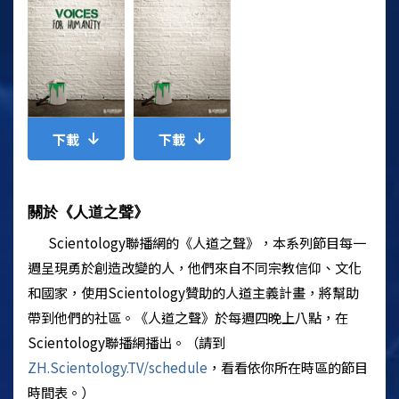
下載
下載
關於《人道之聲》
Scientology
聯播網的
《人道之聲》
，本系列節目每一
週呈現勇於創造改變的人，他們來自不同宗教信仰、文化
和國家，使用
Scientology
贊助的人道主義計畫，將幫助
帶到他們的社區。
《人道之聲》
於每週四晚上八點，在
Scientology
聯播網播出。（請到
ZH.
Scientology
.TV/schedule
，看看依你所在時區的節目
時間表。）