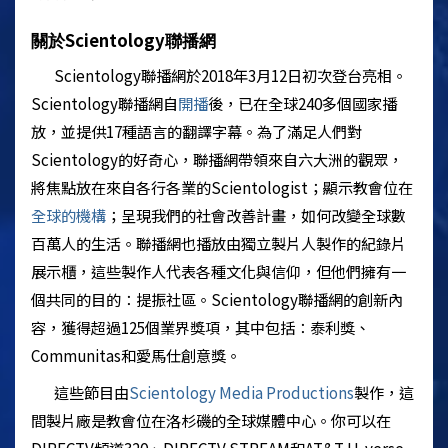
Scientology
關於
聯播網
Scientology
聯播網於2018年3月12日初次登台亮相。
Scientology
聯播網自
開播
後，已在全球240多個國家播
放，並提供17種語言的翻譯字幕。為了滿足人們對
Scientology
的好奇心，聯播網帶領來自六大洲的觀眾，
將焦點放在來自各行各業的
Scientologist
；顯示教會位在
全球的機構
；呈現我們的社會改善計畫，如何改變全球數
百萬人的生活。聯播網也播放由獨立製片人製作的紀錄片
展示櫃，這些製作人代表各種文化與信仰，但他們擁有一
個共同的目的：提振社區。
Scientology
聯播網的創新內
容，獲得超過125個業界獎項，其中包括：泰利獎、
Communitas和愛馬仕創意獎。
這些節目由
Scientology
Media Productions
製作，這
間製片廠是教會位在洛杉磯的全球媒體中心。你可以在
DIRECTV頻道320、DIRECTV STREAM和AT&T U-verse