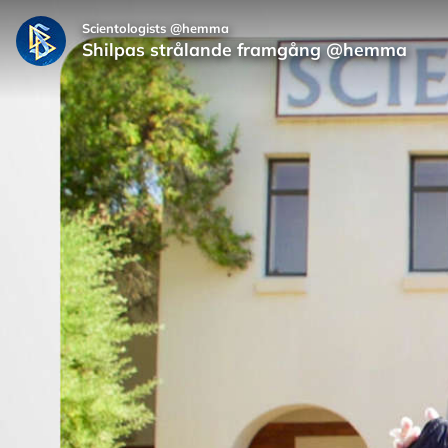
Scientologists @hemma
Shilpas strålande framgång @hemma