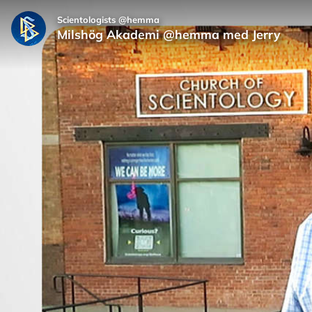
Scientologists @hemma
Milshög Akademi @hemma med Jerry