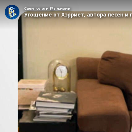
Саентологи @в жизни
Угощение от Хэрриет, автора песен и