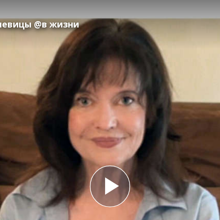
 певицы @в жизни
Play